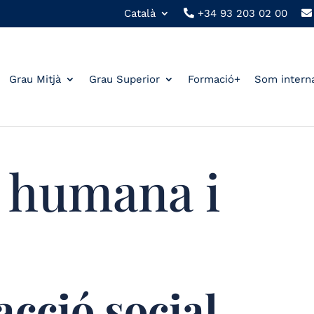
Català
+34 93 203 02 00
Grau Mitjà
Grau Superior
Formació+
Som intern
 humana i
acció social