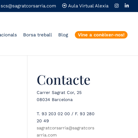
scs@sagratcorsarria.com
Aula Virtual Alexia
acionals
Borsa treball
Blog
Vine a conèixer-nos!
Contacte
Carrer Sagrat Cor, 25
08034 Barcelona
T. 93 203 02 00 / F. 93 280
20 49
sagratcorsarria@sagratcors
arria.com