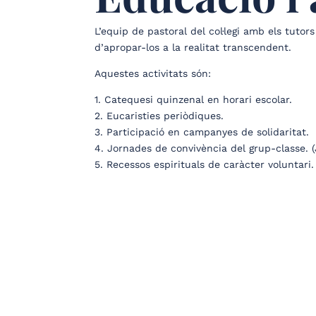
L’equip de pastoral del col·legi amb els tutor
d’apropar-los a la realitat transcendent.
Aquestes activitats són:
1. Catequesi quinzenal en horari escolar.
2. Eucaristies periòdiques.
3. Participació en campanyes de solidaritat.
4. Jornades de convivència del grup-classe. 
5. Recessos espirituals de caràcter voluntari.