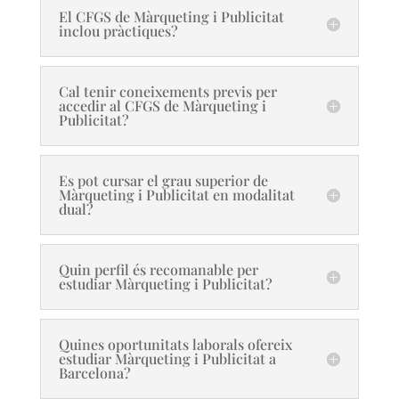
El CFGS de Màrqueting i Publicitat
inclou pràctiques?
Cal tenir coneixements previs per
accedir al CFGS de Màrqueting i
Publicitat?
Es pot cursar el grau superior de
Màrqueting i Publicitat en modalitat
dual?
Quin perfil és recomanable per
estudiar Màrqueting i Publicitat?
Quines oportunitats laborals ofereix
estudiar Màrqueting i Publicitat a
Barcelona?