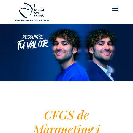
CFGS de
Màrqueting i