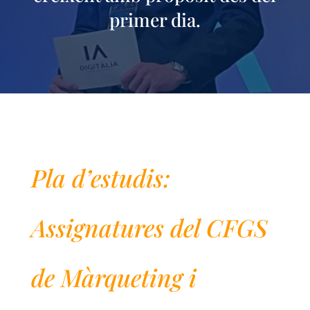
primer dia.
Pla d’estudis:
Assignatures del CFGS
de Màrqueting i