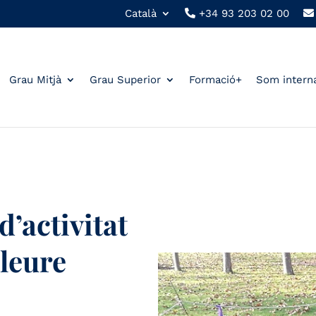
Català
+34 93 203 02 00
Grau Mitjà
Grau Superior
Formació+
Som intern
’activitat
lleure