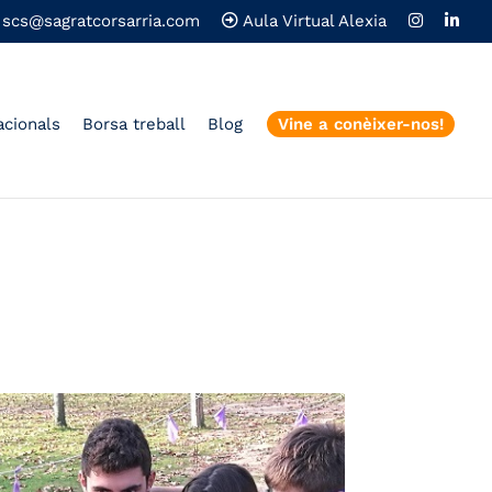
scs@sagratcorsarria.com
Aula Virtual Alexia
acionals
Borsa treball
Blog
Vine a conèixer-nos!