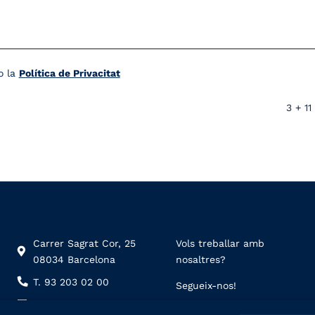
o la
Política de Privacitat
3 + 11
Carrer Sagrat Cor, 25
Vols treballar amb
08034 Barcelona
nosaltres?
T. 93 203 02 00
Segueix-nos!
scs@sagratcorsarria.com