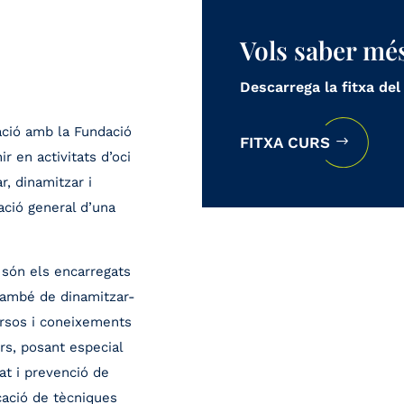
Vols saber mé
Descarrega la fitxa del
ració amb la Fundació
FITXA CURS
r en activitats d’oci
ar, dinamitzar i
ació general d’una
 són els encarregats
 també de dinamitzar-
ursos i coneixements
rs, posant especial
at i prevenció de
icació de tècniques