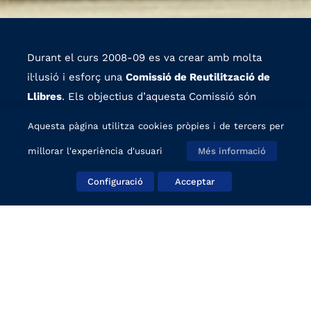
Durant el curs 2008-09 es va crear amb molta
il·lusió i esforç una
Comissió de Reutilització de
Llibres
. Els objectius d’aquesta Comissió són
promoure el
consum racional
de material escolar
Aquesta pàgina utilitza cookies pròpies i de tercers per
per raons econòmiques i mediambientals i
millorar l'experiència d'usuari
Més informació
potenciar en l’educació els valors de la cura, el
respecte i el manteniment dels llibres de text i,
Configuració
Acceptar
en general, de tots els béns comuns del col·legi.
La implantació del sistema ha anat
millorant
any
rere any. En l’actualitat tots els alumnes
matriculats a Primària i a l’ESO estan inclosos en
el sistema de llibres reciclats.