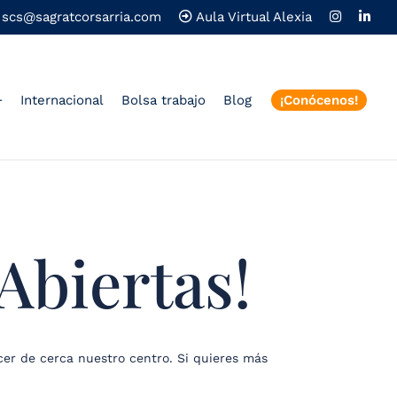
scs@sagratcorsarria.com
Aula Virtual Alexia
+
Internacional
Bolsa trabajo
Blog
¡Conócenos!
Abiertas!
er de cerca nuestro centro. Si quieres más