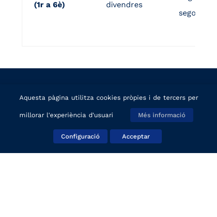
(1r a 6è)
divendres
segons niv
Aquesta pàgina utilitza cookies pròpies i de tercers per
millorar l'experiència d'usuari
Més informació
Configuració
Acceptar
Carrer Sagrat Cor, 25
08034 Barcelona