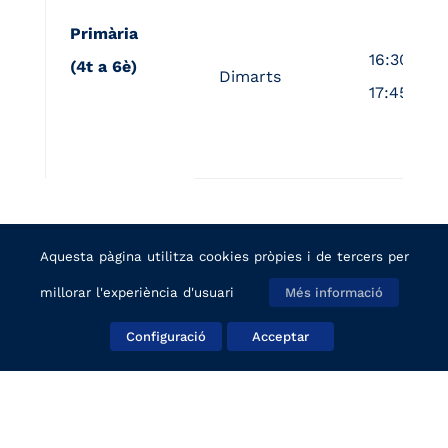
Primària
16:30 a
(4t a 6è)
Dimarts
17:45h
Aquesta pàgina utilitza cookies pròpies i de tercers per
millorar l'experiència d'usuari
Més informació
Configuració
Acceptar